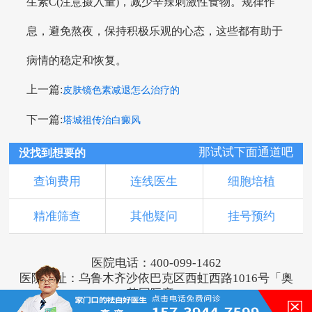
生素C(注意摄入量)，减少辛辣刺激性食物。规律作
息，避免熬夜，保持积极乐观的心态，这些都有助于
病情的稳定和恢复。
上一篇:
皮肤镜色素减退怎么治疗的
下一篇:
塔城祖传治白癜风
那试试下面通道吧
没找到想要的
查询费用
连线医生
细胞培植
精准筛查
其他疑问
挂号预约
医院电话：400-099-1462
医院地址：乌鲁木齐沙依巴克区西虹西路1016号「奥
莱国际旁」
版权所有：乌鲁木齐新军都皮肤病医院