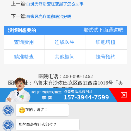
上一篇:
白斑光疗后变红变黑了怎么回事
下一篇:
白癜风光疗能彻底治好吗
那试试下面通道吧
没找到想要的
查询费用
连线医生
细胞培植
精准筛查
其他疑问
挂号预约
医院电话：400-099-1462
医院地址：乌鲁木齐沙依巴克区西虹西路1016号「奥
莱国际旁」
版权所有：乌鲁木齐新军都皮肤病医院
新ICP备16001749号-3
注：本网站信息仅供参考，不能作为诊断及医疗依
在的，请讲！
据，服用药物或进行治疗时请遵医嘱。如有转载或引
用文章涉及版权问题，请与我们联系。
您的白斑在什么部位？