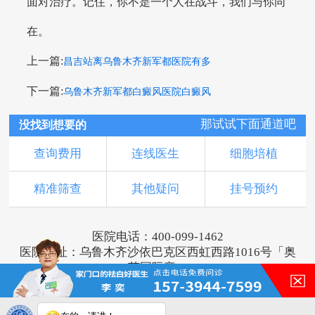
面对治疗。记住，你不是一个人在战斗，我们与你同
在。
上一篇:
昌吉站离乌鲁木齐新军都医院有多
下一篇:
乌鲁木齐新军都白癜风医院白癜风
那试试下面通道吧
没找到想要的
查询费用
连线医生
细胞培植
精准筛查
其他疑问
挂号预约
医院电话：400-099-1462
医院地址：乌鲁木齐沙依巴克区西虹西路1016号「奥
莱国际旁」
版权所有：乌鲁木齐新军都皮肤病医院
新ICP备16001749号-3
注：本网站信息仅供参考，不能作为诊断及医疗依