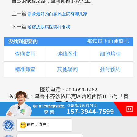
自己的恢复之路，重新拥抱多彩人生。
上一篇:
新疆最好的白癜风医院有哪几家
下一篇:
哈密皮肤病医院排名榜
那试试下面通道吧
没找到想要的
查询费用
连线医生
细胞培植
精准筛查
其他疑问
挂号预约
医院电话：400-099-1462
医院地址：乌鲁木齐沙依巴克区西虹西路1016号「奥
莱国际旁」
版权所有：乌鲁木齐新军都皮肤病医院
新ICP备16001749号-3
注：本网站信息仅供参考，不能作为诊断及医疗依
在的，请讲！
据，服用药物或进行治疗时请遵医嘱。如有转载或引
用文章涉及版权问题，请与我们联系。