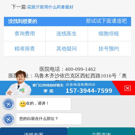
下一篇:
花斑汗斑用什么药膏最好
那试试下面通道吧
没找到想要的
查询费用
连线医生
细胞培植
精准筛查
其他疑问
挂号预约
医院电话：400-099-1462
医院地址：乌鲁木齐沙依巴克区西虹西路1016号「奥
莱国际旁」
版权所有：乌鲁木齐新军都皮肤病医院
新ICP备16001749号-3
注：本网站信息仅供参考，不能作为诊断及医疗依
在的，请讲！
据，服用药物或进行治疗时请遵医嘱。如有转载或引
用文章涉及版权问题，请与我们联系。
您的白斑在什么部位？
2
连线专家
立即咨询